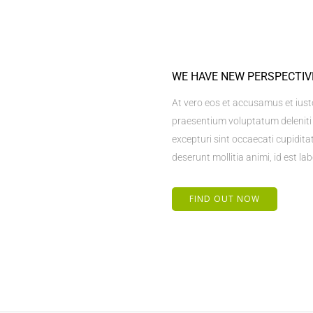
WE HAVE NEW PERSPECTIV
At vero eos et accusamus et iust
praesentium voluptatum deleniti 
excepturi sint occaecati cupiditat
deserunt mollitia animi, id est 
FIND OUT NOW