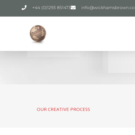
+44 (0)1293 851473
info@wickhamsbrown.co
OUR CREATIVE PROCESS