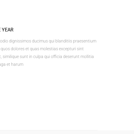
E YEAR
 odio dignissimos ducimus qui blanditiis praesentium
 quos dolores et quas molestias excepturi sint
 similique sunt in culpa qui officia deserunt mollitia
fuga et harum