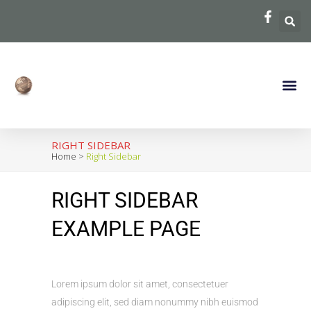
Crate C
Garden Of
Contact Us
RIGHT SIDEBAR
Home
>
Right Sidebar
RIGHT SIDEBAR
EXAMPLE PAGE
Lorem ipsum dolor sit amet, consectetuer
adipiscing elit, sed diam nonummy nibh euismod