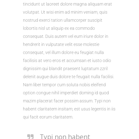
tincidunt ut laoreet dolore magna aliquam erat
volutpat. Ut wisi enim ad minim veniam, quis
nostrud exerci tation ullamcorper suscipit
lobortis nisl ut aliquip ex ea commodo
consequat. Duis autem vel eum iriure dolor in
hendrerit in vulputate velit esse molestie
consequat, vel illum dolore eu feugiat nulla
facilisis at vero eros et accumsan et iusto odio
dignissim qui blandit praesent luptatum zzril
delenit augue duis dolore te feugait nulla facilisi.
Nam liber tempor cum soluta nobis eleifend
option congue nihil imperdiet doming id quod
mazim placerat facer possim assum. Typi non
habent claritatem insitam; est usus legentis in iis
qui facit eorum claritatem.
Typi non habent