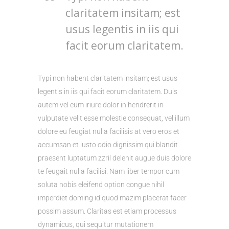
claritatem insitam; est
usus legentis in iis qui
facit eorum claritatem.
Typi non habent claritatem insitam; est usus
legentis in iis qui facit eorum claritatem. Duis
autem vel eum iriure dolor in hendrerit in
vulputate velit esse molestie consequat, vel illum
dolore eu feugiat nulla facilisis at vero eros et
accumsan et iusto odio dignissim qui blandit
praesent luptatum zzril delenit augue duis dolore
te feugait nulla facilisi. Nam liber tempor cum
soluta nobis eleifend option congue nihil
imperdiet doming id quod mazim placerat facer
possim assum. Claritas est etiam processus
dynamicus, qui sequitur mutationem