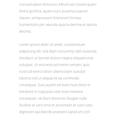
consuetudium lectorum. Mirum est notare quam
littera gothica, quam nunc putamus parum
claram, anteposuerit litterarum formas
humanitatis per seacula quarta decima et quinta
decima.
Lorem ipsum dolor sit amet, consectetuer
adipiscing elit, sed diam nonummy nibh euismod
tincidunt ut laoreet dolore magna aliquam erat
volutpat. Ut wisi enim ad minim veniam, quis
nostrud exerci tation ullamcorper suscipit
lobortis nisl ut aliquip ex ea commodo
consequat. Duis autem vel eum iriure dolor in
hendrerit in vulputate velit esse molestie
consequat, vel illum dolore eu feugiat nulla
facilisis at vero eros et accumsan et iusto odio
dignissim qui blandit praesent luptatum zzril